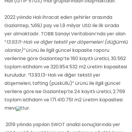
Halı (GTİP 5703) mal gruplarından oluşmaktadır.
2022 yılında Halı ihracat eden şehirler arasında
Gaziantep, %69,1 pay ve 1,9 milyar USD ile ilk sırada
yer almaktadır. TOBB Sanayi Veritabanı’nda yer alan
“
13.93.11-Halı ve diğer tekstil yer döşemeleri (düğümlü
olanlar)”
ürünü ile ilgili güncel kapasite raporu
verilerine göre Gaziantep’te 180 kayıtlı üretici, 30.562
toplam istihdam ve 320.954.532 m2 üretim kapasitesi
kuruludur. “13.93.13-Halı ve diğer tekstil yer
döşemeleri, tafting (püsküllü)” ürünü ile ilgili güncel
verilere göre ise Gaziantep’te 24 kayıtlı üretici, 2.769
toplam istihdam ve 171.410.751 m2 üretim kapasitesi
mevcuttur.
2019 yılında yapılan SWOT analizi sonuçlarında yer