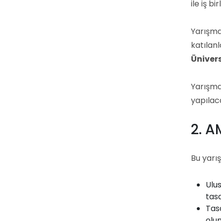
ile iş bi
Yarışma
katılan
Üniver
Yarışma
yapılaca
2. 
Bu yarı
Ulu
tasa
Tas
olu