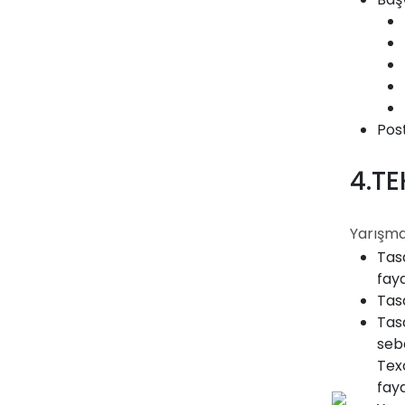
Pos
4.T
Yarışma
Tas
fayd
Tas
Tas
seb
Tex
fayd