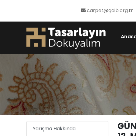
carpet@gaib.org.tr
Anas
GÜN
Yarışma Hakkında