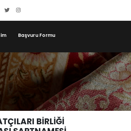
şim
Başvuru Formu
ÇILARI BİRLİĞİ