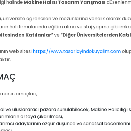
rliği halinde
Makine Halısı Tasarım Yarışması
düzenlenm
, üniversite öğrencileri ve mezunlarına yönelik olarak dü
ların halı firmalarında eğitim alma ve staj yapma gibi imk
sitesinden Katılanlar
” ve “
Diğer Üniversitelerden Katı
nın web sitesi
https://www.tasarlayindokuyalim.com
olup
ktır.
AMAÇ
şmanın amaçları;
sal ve uluslararası pazara sunulabilecek, Makine Halıcılı
rımların ortaya çıkarılması,
arımcı adaylarının özgür düşünce ve sanatsal becerilerin
nması,