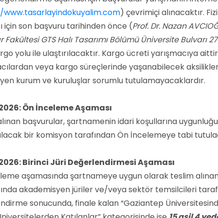
//www.tasarlayindokuyalim.com
) çevrimiçi alınacaktır. F
 için son başvuru tarihinden önce (
Prof. Dr. Nazan AVCIO
r Fakültesi GTS Halı Tasarımı Bölümü Üniversite Bulvarı 2
go yolu ile ulaştırılacaktır. Kargo ücreti yarışmacıya aitt
cılardan veya kargo süreçlerinde yaşanabilecek aksilikl
yen kurum ve kuruluşlar sorumlu tutulamayacaklardır.
 2026: Ön İnceleme Aşaması
alınan başvurular, şartnamenin idari koşullarına uygunluğ
ulacak bir komisyon tarafından Ön İncelemeye tabi tutula
2026: Birinci Jüri Değerlendirmesi Aşaması
leme aşamasında şartnameye uygun olarak teslim alınan b
nda akademisyen jüriler ve/veya sektör temsilcileri tara
ndirme sonucunda, finale kalan “Gaziantep Üniversitesind
Üniversitelerden Katılanlar” kategorisinde ise
15 asil 4 ye