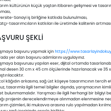
arım kültürünün küçük yaştan itibaren gelişmesi ve tasarı
nması,
ersite-Sanayi iş birliğine katkıda bulunulması,
tçı-tasarımcıların katkıları ile üretimde kalitenin artmas
AŞVURU ŞEKLİ
ışmaya başvuru yapmak için
https://www.tasarlayindoku
fada yer alan başvuru adımlarını uygulayınız.
şmaya başvurusu yapılan eser, dijital ortamda tasarlanabilece
inal desen 30 cm x 45 cm ölçülerinde hazırlanacak ve 35 x 
ştırılacaktır.
tol kâğıdın arkasına, sağ üst köşeye tasarımcının tercih e
z, tasarımla ilgili temel bilgiler dışında, yarışmacının kiml
et bulunmamalıdır. Yarışmacı ile ilgili herhangi bir bilgiyi 
lığı projenin derecelendirmeye alınmadan elenmesine ned
rım çizimleri, iki mukavva arasına rulo yapılmadan kırılma
uru zarfı içerisinde eserle birlikte;