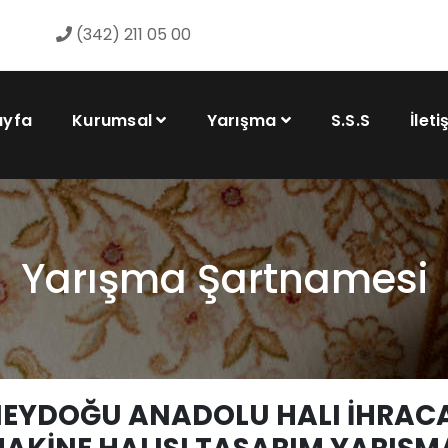
(342) 211 05 00
ayfa
Kurumsal
Yarışma
S.S.S
İleti
Yarışma Şartnamesi
EYDOĞU ANADOLU HALI İHRACAT