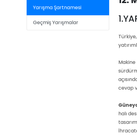
12.
Yarışma Şartnamesi
1.Y
Geçmiş Yarışmalar
Türkiye,
yatırım
Makine 
sürdürm
açısınd
cevap v
Güneydo
halı de
tasarım
İhracatç