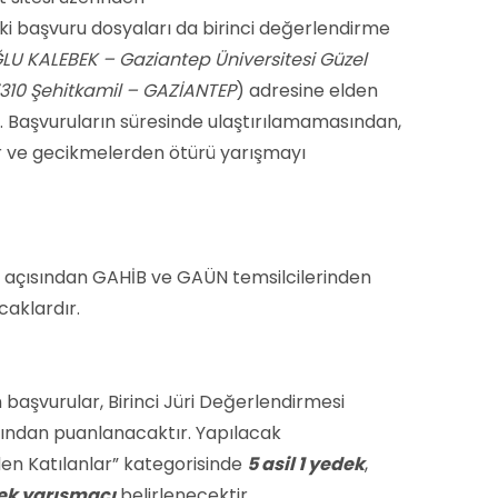
iziki başvuru dosyaları da birinci değerlendirme
ĞLU KALEBEK – Gaziantep Üniversitesi Güzel
7310 Şehitkamil – GAZİANTEP
) adresine elden
ir. Başvuruların süresinde ulaştırılamamasından,
er ve gecikmelerden ötürü yarışmayı
u açısından GAHİB ve GAÜN temsilcilerinden
caklardır.
aşvurular, Birinci Jüri Değerlendirmesi
fından puanlanacaktır. Yapılacak
en Katılanlar” kategorisinde
5 asil 1 yedek
,
dek yarışmacı
belirlenecektir.