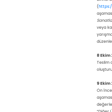
(
https:
aşaması
Sanatla
veya kar
yarışma
düzenle
8 Ekim
Teslim 
oluştur
9 Ekim 
Ön İnce
aşaması
değerle
“Diğer 