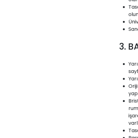
Tas
olu
Üniv
Sana
3. B
Yar
say
Yarı
Orij
yapı
Bris
rumu
işar
var
Tasa
Başv