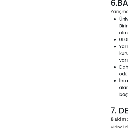
6.B
Yarışma
Üni
Bir
olma
01.
Yar
kur
yar
Dah
ödü
İhr
alan
başv
7. 
6 Ekim 
Birinci