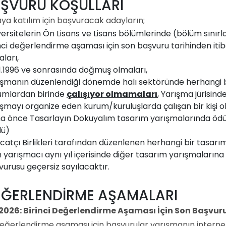
AŞVURU KOŞULLARI
ya katılım için başvuracak adayların;
versitelerin Ön Lisans ve Lisans bölümlerinde (bölüm sınır
inci değerlendirme aşaması için son başvuru tarihinden it
ları,
01.1996 ve sonrasında doğmuş olmaları,
ışmanın düzenlendiği dönemde halı sektöründe herhangi 
umlardan birinde
çalışıyor olmamaları
, Yarışma jürisind
ışmayı organize eden kurum/kuruluşlarda çalışan bir kişi o
a önce Tasarlayın Dokuyalım tasarım yarışmalarında ödül
lü)
acatçı Birlikleri tarafından düzenlenen herhangi bir tasa
 yarışmacı aynı yıl içerisinde diğer tasarım yarışmalarına
urusu geçersiz sayılacaktır.
DEĞERLENDİRME AŞAMALARI
2026: Birinci Değerlendirme Aşaması İçin Son Başvuru
 değerlendirme aşaması için başvurular yarışmanın internet