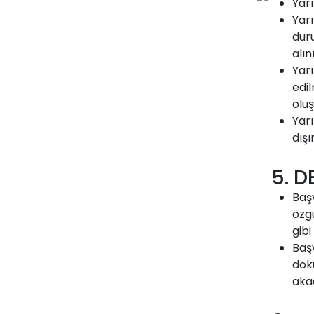
Yarı
Yarı
duru
alı
Yar
edil
oluş
Yar
dışı
5. D
Baş
özgü
gibi
Baş
dok
akad