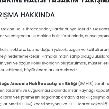
 MAKİNE HALISI TASARIM YARIŞ
ARIŞMA HAKKINDA
 Makine Halısı ihracatında yıllardır dünya lideridir. Gazian
lar ve çalışmalar ile makine halısı üretiminde, dünya çapın
halısı sektörü, katma değeri yüksek, özgün ve kaliteli ürü
eyi hedeflemektedir. Firmalarımızın sahip olduğu uluslara
an yeni ve özgün koleksiyonların oluşturulması, müşterile
erilebilmesi, büyük önem arz etmektedir.
ğu Anadolu Halı İhracatçıları Birliği
(GAHİB) tarafınd
sen tasarımı ve uygulaması alanında insan kaynağı kapasit
cıların yetiştirilmesini sağlamak amacıyla farklı çalışma
ılar Meclisi (TİM) koordinasyonu ve T.C. Ticaret Bakanlığı