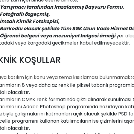
Yarışmacı tarafından imzalanmış Başvuru Formu,
Fotoğraflı özgeçmiş,
İmzalı Kimlik Fotokopisi,
Barkodlu olacak şekilde Tüm SGK Uzun Vade Hizmet Dök
Öğrenci belgesi veya mezuniyet belgesi örneği
yer ala
tadaki veya kargodaki gecikmeler kabul edilmeyecektir.
EKNİK KOŞULLAR
ya katılım için konu veya tema kısıtlaması bulunmamakta
arımların 8 veya daha az renk ile piksel tabanlı program
alı olacaktır.
arımların CMYK renk formatında çıktı alınarak sunulması t
arımlarını Adobe Photoshop programında hazırlayan katıl
ebiyle çalışmalarını katmanları açık olacak şekilde PSD 
celle programını kullanan katılımcıların ise çizimlerini
alı olacaktır.