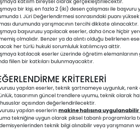
şmaya katılım bireysel olarak gerçekleştirilecektir.
şmaya bir kişi, en fazla 2 (iki) desen çalışması ile başvuru 
munda I. Jüri Değerlendirmesi sonrasındaki puanı yüksek ol
nması durumunda yarışmacının tercihi dikkate alınacaktır.
ışmaya başvurusu yapılacak eserler, daha önce hiçbir yer
memiş olmalıdır. Benzer ya da alıntı olduğu belirlenen ese
acak her türlü hukuki sorumluluk katılımcıya aittir.
ışmaya katılacak eserler üzerinde öğretim elemanlarının 
nda fiilen bir katkıları bulunmayacaktır.
EĞERLENDİRME KRİTERLERİ
vurusu yapılan eserler, teknik şartnameye uygunluk, renk 
nlük, tasarımın güncel trendlere uyumu, teknik olarak halı
 hususlar açısından değerlendirilecektir.
vurusu yapılan eserlerin
makine halısına uygulanabilir
uma tekniğine uygun olarak piksel tabanlı programlarla
emisyenlerinden teknik bilgi alınabilir veya yarışmanın web s