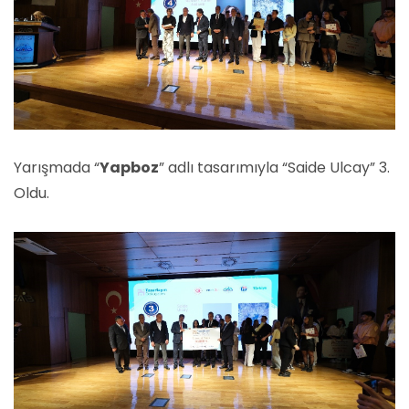
Yarışmada “
Yapboz
” adlı tasarımıyla “Saide Ulcay” 3.
Oldu.